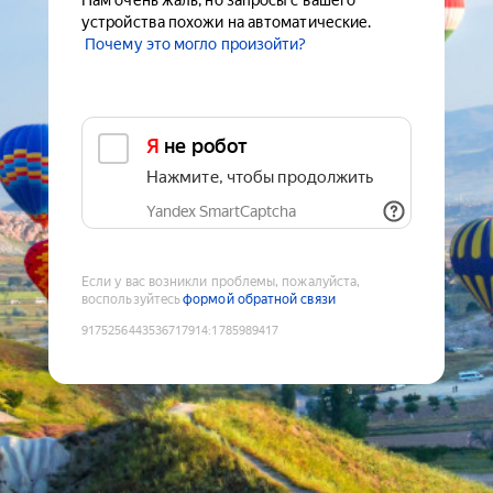
Нам очень жаль, но запросы с вашего
устройства похожи на автоматические.
Почему это могло произойти?
Я не робот
Нажмите, чтобы продолжить
Yandex SmartCaptcha
Если у вас возникли проблемы, пожалуйста,
воспользуйтесь
формой обратной связи
9175256443536717914
:
1785989417