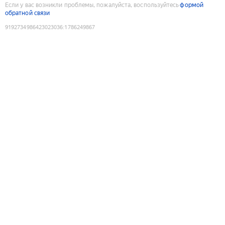
Если у вас возникли проблемы, пожалуйста, воспользуйтесь
формой
обратной связи
9192734986423023036
:
1786249867