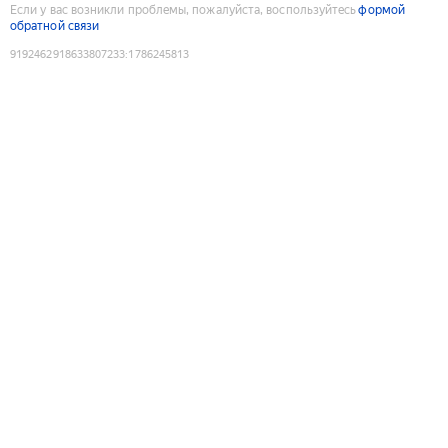
Если у вас возникли проблемы, пожалуйста, воспользуйтесь
формой
обратной связи
9192462918633807233
:
1786245813