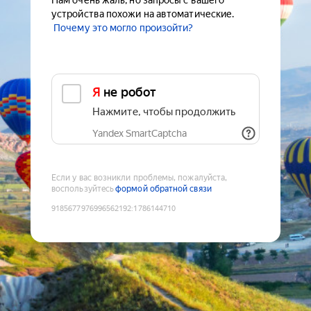
Нам очень жаль, но запросы с вашего
устройства похожи на автоматические.
Почему это могло произойти?
Я не робот
Нажмите, чтобы продолжить
Yandex SmartCaptcha
Если у вас возникли проблемы, пожалуйста,
воспользуйтесь
формой обратной связи
9185677976996562192
:
1786144710