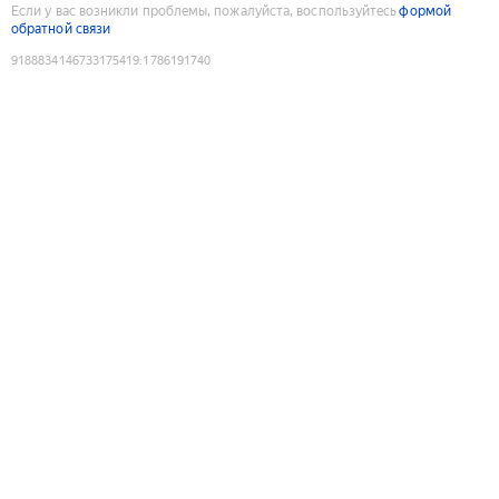
Если у вас возникли проблемы, пожалуйста, воспользуйтесь
формой
обратной связи
9188834146733175419
:
1786191740