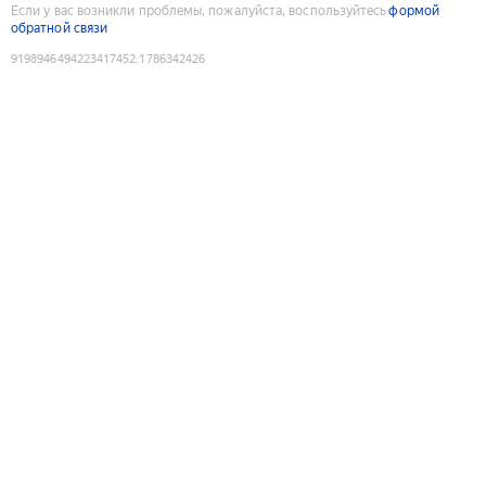
Если у вас возникли проблемы, пожалуйста, воспользуйтесь
формой
обратной связи
9198946494223417452
:
1786342426