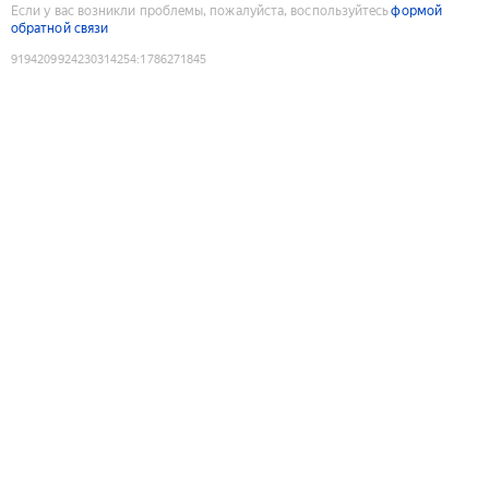
Если у вас возникли проблемы, пожалуйста, воспользуйтесь
формой
обратной связи
9194209924230314254
:
1786271845