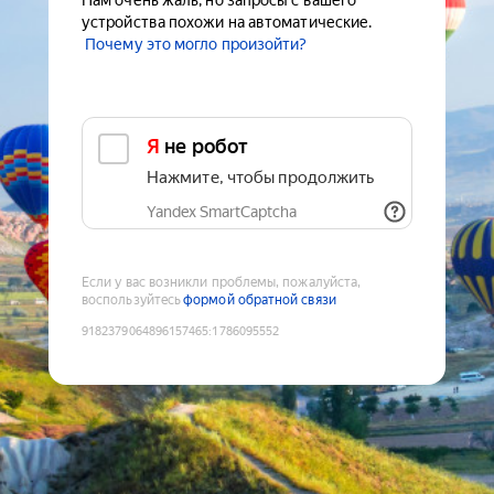
Нам очень жаль, но запросы с вашего
устройства похожи на автоматические.
Почему это могло произойти?
Я не робот
Нажмите, чтобы продолжить
Yandex SmartCaptcha
Если у вас возникли проблемы, пожалуйста,
воспользуйтесь
формой обратной связи
9182379064896157465
:
1786095552