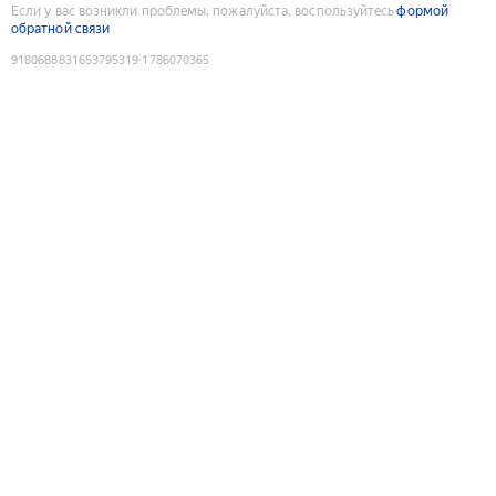
Если у вас возникли проблемы, пожалуйста, воспользуйтесь
формой
обратной связи
9180688831653795319
:
1786070365