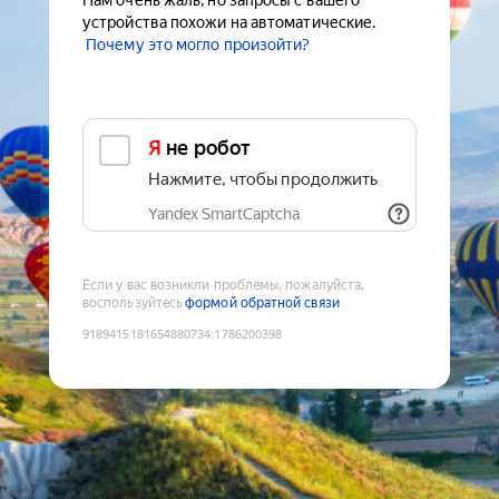
Нам очень жаль, но запросы с вашего
устройства похожи на автоматические.
Почему это могло произойти?
Я не робот
Нажмите, чтобы продолжить
Yandex SmartCaptcha
Если у вас возникли проблемы, пожалуйста,
воспользуйтесь
формой обратной связи
9189415181654880734
:
1786200398