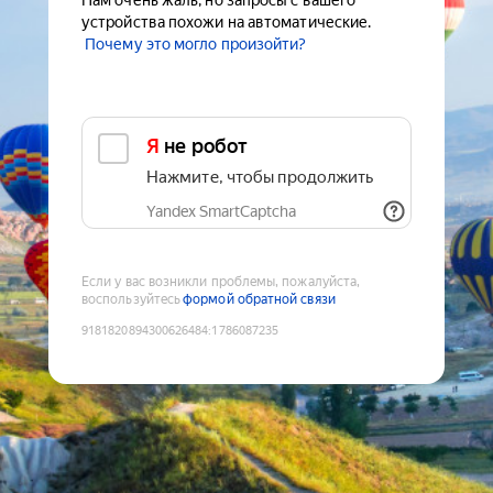
Нам очень жаль, но запросы с вашего
устройства похожи на автоматические.
Почему это могло произойти?
Я не робот
Нажмите, чтобы продолжить
Yandex SmartCaptcha
Если у вас возникли проблемы, пожалуйста,
воспользуйтесь
формой обратной связи
9181820894300626484
:
1786087235