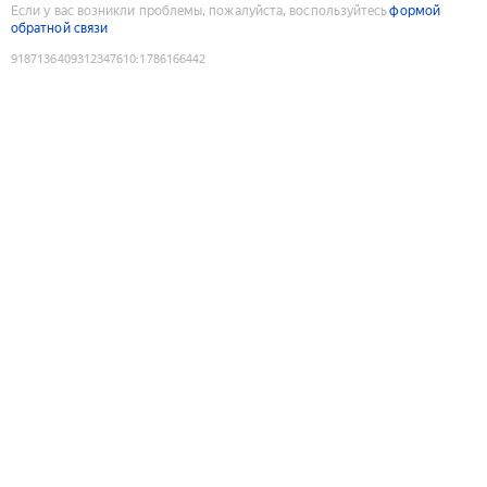
Если у вас возникли проблемы, пожалуйста, воспользуйтесь
формой
обратной связи
9187136409312347610
:
1786166442