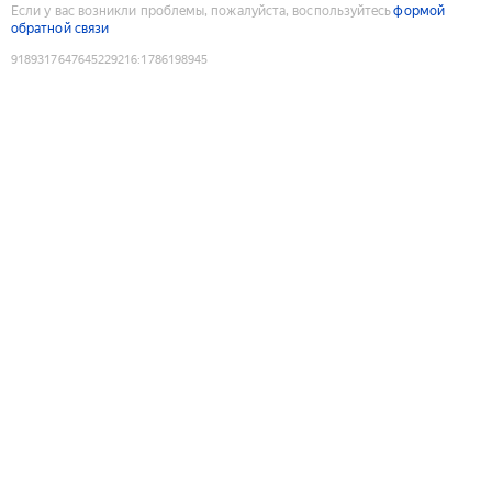
Если у вас возникли проблемы, пожалуйста, воспользуйтесь
формой
обратной связи
9189317647645229216
:
1786198945