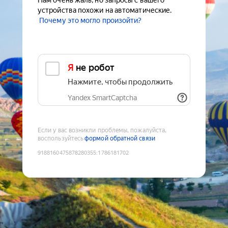
Нам очень жаль, но запросы с вашего
устройства похожи на автоматические.
Почему это могло произойти?
Я не робот
Нажмите, чтобы продолжить
Yandex SmartCaptcha
Если у вас возникли проблемы, пожалуйста,
воспользуйтесь
формой обратной связи
9188160475878280355
:
1786181702