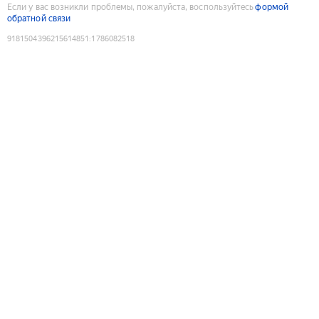
Если у вас возникли проблемы, пожалуйста, воспользуйтесь
формой
обратной связи
9181504396215614851
:
1786082518