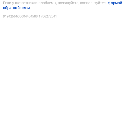
Если у вас возникли проблемы, пожалуйста, воспользуйтесь
формой
обратной связи
9194256633004434588
:
1786272541