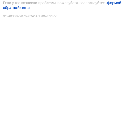
Если у вас возникли проблемы, пожалуйста, воспользуйтесь
формой
обратной связи
9194030872076902414
:
1786269177