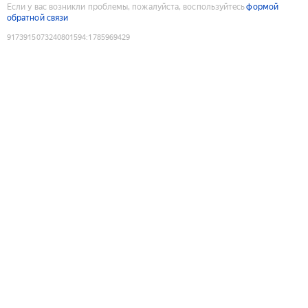
Если у вас возникли проблемы, пожалуйста, воспользуйтесь
формой
обратной связи
9173915073240801594
:
1785969429