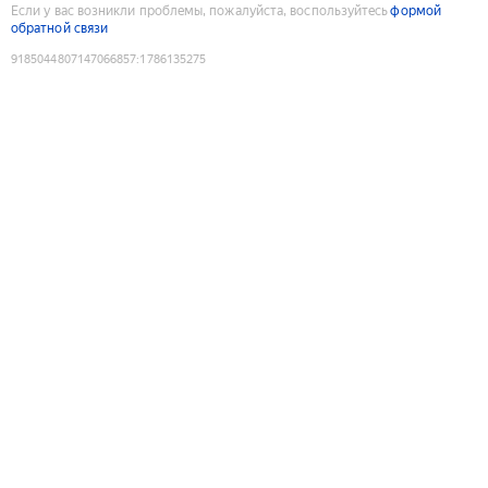
Если у вас возникли проблемы, пожалуйста, воспользуйтесь
формой
обратной связи
9185044807147066857
:
1786135275