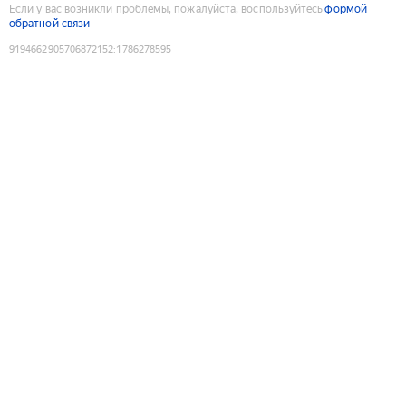
Если у вас возникли проблемы, пожалуйста, воспользуйтесь
формой
обратной связи
9194662905706872152
:
1786278595