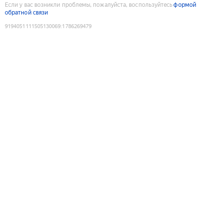
Если у вас возникли проблемы, пожалуйста, воспользуйтесь
формой
обратной связи
9194051111505130069
:
1786269479