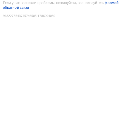
Если у вас возникли проблемы, пожалуйста, воспользуйтесь
формой
обратной связи
9182277543745746505
:
1786094039