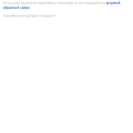
Если у вас возникли проблемы, пожалуйста, воспользуйтесь
формой
обратной связи
9193798231615397364
:
1786265711