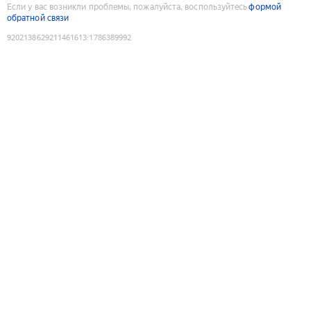
Если у вас возникли проблемы, пожалуйста, воспользуйтесь
формой
обратной связи
9202138629211461613
:
1786389992