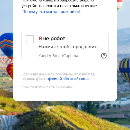
Нам очень жаль, но запросы с вашего
устройства похожи на автоматические.
Почему это могло произойти?
Я не робот
Нажмите, чтобы продолжить
Yandex SmartCaptcha
Если у вас возникли проблемы, пожалуйста,
воспользуйтесь
формой обратной связи
9182278945851229696
:
1786094060