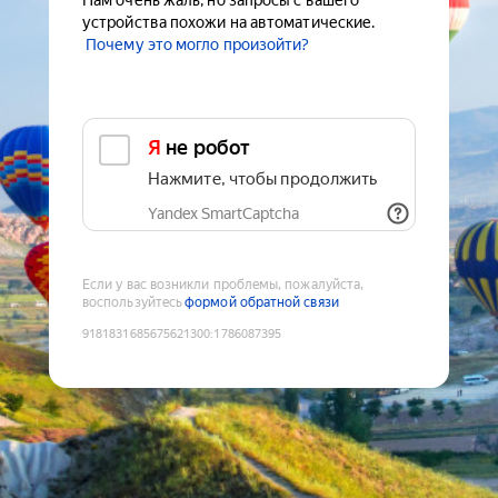
Нам очень жаль, но запросы с вашего
устройства похожи на автоматические.
Почему это могло произойти?
Я не робот
Нажмите, чтобы продолжить
Yandex SmartCaptcha
Если у вас возникли проблемы, пожалуйста,
воспользуйтесь
формой обратной связи
9181831685675621300
:
1786087395