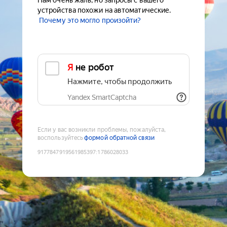
Нам очень жаль, но запросы с вашего
устройства похожи на автоматические.
Почему это могло произойти?
Я не робот
Нажмите, чтобы продолжить
Yandex SmartCaptcha
Если у вас возникли проблемы, пожалуйста,
воспользуйтесь
формой обратной связи
9177847919561985397
:
1786028033