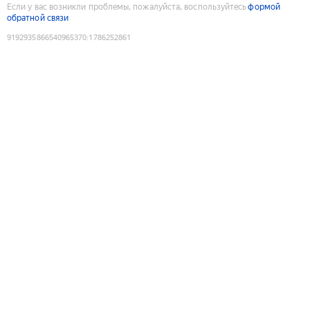
Если у вас возникли проблемы, пожалуйста, воспользуйтесь
формой
обратной связи
9192935866540965370
:
1786252861