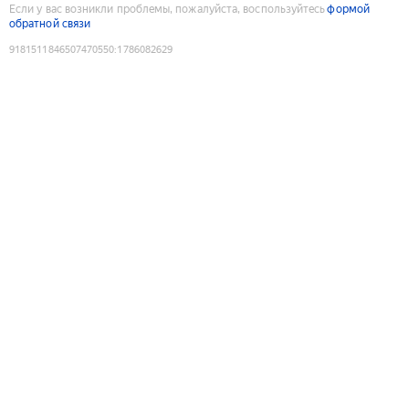
Если у вас возникли проблемы, пожалуйста, воспользуйтесь
формой
обратной связи
9181511846507470550
:
1786082629