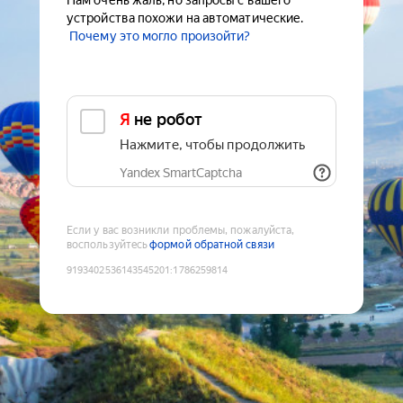
Нам очень жаль, но запросы с вашего
устройства похожи на автоматические.
Почему это могло произойти?
Я не робот
Нажмите, чтобы продолжить
Yandex SmartCaptcha
Если у вас возникли проблемы, пожалуйста,
воспользуйтесь
формой обратной связи
9193402536143545201
:
1786259814