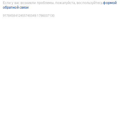
Если у вас возникли проблемы, пожалуйста, воспользуйтесь
формой
обратной связи
9178458412455740349
:
1786037130