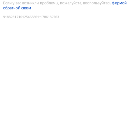
Если у вас возникли проблемы, пожалуйста, воспользуйтесь
формой
обратной связи
9188231710125463861
:
1786182763