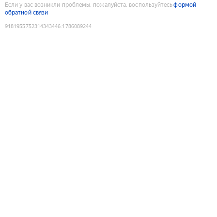
Если у вас возникли проблемы, пожалуйста, воспользуйтесь
формой
обратной связи
9181955752314343446
:
1786089244