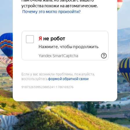
Нам очень жаль, но запросы с вашего
устройства похожи на автоматические.
Почему это могло произойти?
Я не робот
Нажмите, чтобы продолжить
Yandex SmartCaptcha
Если у вас возникли проблемы, пожалуйста,
воспользуйтесь
формой обратной связи
9187326599523885241
:
1786169276