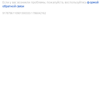
Если у вас возникли проблемы, пожалуйста, воспользуйтесь
формой
обратной связи
9178796110901300333
:
1786042162