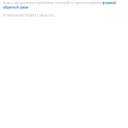
Если у вас возникли проблемы, пожалуйста, воспользуйтесь
формой
обратной связи
9178835063907762937
:
1786042742