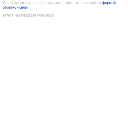
Если у вас возникли проблемы, пожалуйста, воспользуйтесь
формой
обратной связи
9179191498409925699
:
1786048053