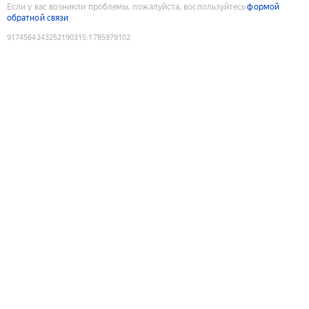
Если у вас возникли проблемы, пожалуйста, воспользуйтесь
формой
обратной связи
9174564243252190315
:
1785979102