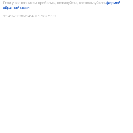
Если у вас возникли проблемы, пожалуйста, воспользуйтесь
формой
обратной связи
9194162032861945450
:
1786271132