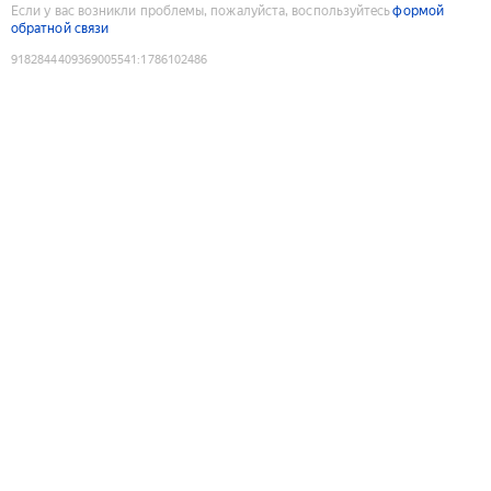
Если у вас возникли проблемы, пожалуйста, воспользуйтесь
формой
обратной связи
9182844409369005541
:
1786102486