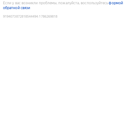
Если у вас возникли проблемы, пожалуйста, воспользуйтесь
формой
обратной связи
9194073872818544494
:
1786269818