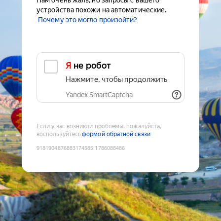
Нам очень жаль, но запросы с вашего
устройства похожи на автоматические.
Почему это могло произойти?
Я не робот
Нажмите, чтобы продолжить
Yandex SmartCaptcha
Если у вас возникли проблемы, пожалуйста,
воспользуйтесь
формой обратной связи
9181904876883174585
:
1786088486