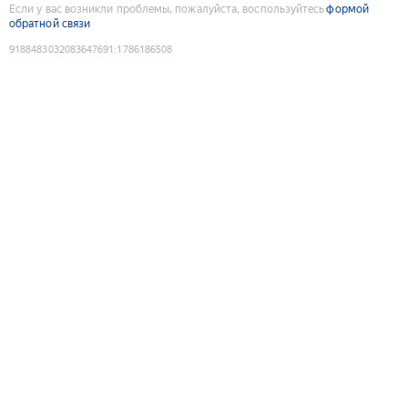
Если у вас возникли проблемы, пожалуйста, воспользуйтесь
формой
обратной связи
9188483032083647691
:
1786186508