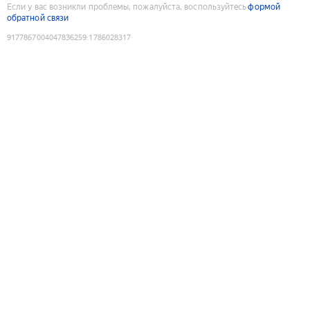
Если у вас возникли проблемы, пожалуйста, воспользуйтесь
формой
обратной связи
9177867004047836259
:
1786028317