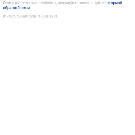
Если у вас возникли проблемы, пожалуйста, воспользуйтесь
формой
обратной связи
9174575708868769967
:
1785979273