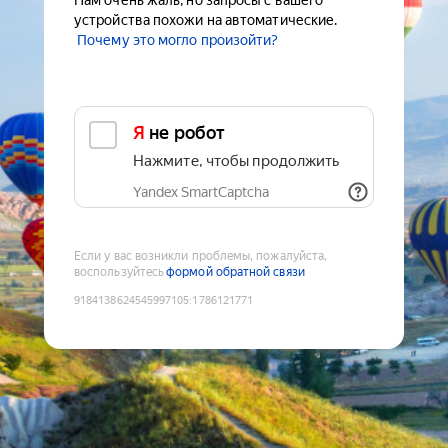
Нам очень жаль, но запросы с вашего
устройства похожи на автоматические.
Почему это могло произойти?
Я не робот
Нажмите, чтобы продолжить
Yandex SmartCaptcha
Если у вас возникли проблемы, пожалуйста,
воспользуйтесь
формой обратной связи
9184138624545997105
:
1786121771