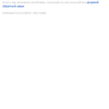
Если у вас возникли проблемы, пожалуйста, воспользуйтесь
формой
обратной связи
9183409672161078876
:
1786110909