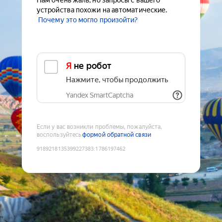
Нам очень жаль, но запросы с вашего
устройства похожи на автоматические.
Почему это могло произойти?
Я не робот
Нажмите, чтобы продолжить
Yandex SmartCaptcha
Если у вас возникли проблемы, пожалуйста,
воспользуйтесь
формой обратной связи
9189218135399227383
:
1786197462