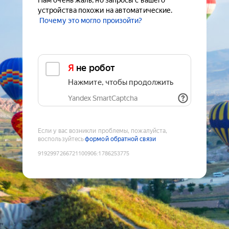
Нам очень жаль, но запросы с вашего
устройства похожи на автоматические.
Почему это могло произойти?
Я не робот
Нажмите, чтобы продолжить
Yandex SmartCaptcha
Если у вас возникли проблемы, пожалуйста,
воспользуйтесь
формой обратной связи
9192997266721100906
:
1786253775