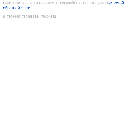
Если у вас возникли проблемы, пожалуйста, воспользуйтесь
формой
обратной связи
9178994681734898556
:
1786045121